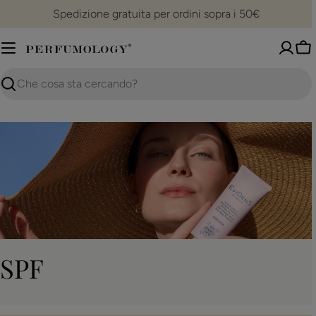
Vai
Spedizione gratuita per ordini sopra i 50€
al
contenuto
Ca
Ricerca
C
SPF
o