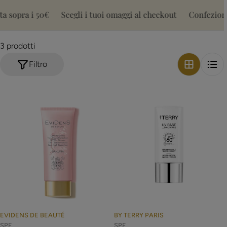
l
 sopra i 50€
Scegli i tuoi omaggi al checkout
Confezione 
l
3 prodotti
e
Filtro
z
i
o
n
e
:
EVIDENS DE BEAUTÉ
BY TERRY PARIS
SPF
SPF