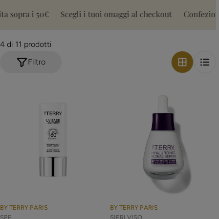
l
 sopra i 50€
Scegli i tuoi omaggi al checkout
Confezione
l
4 di 11 prodotti
e
Filtro
z
i
o
n
e
:
BY TERRY PARIS
BY TERRY PARIS
SPF
SIERI VISO