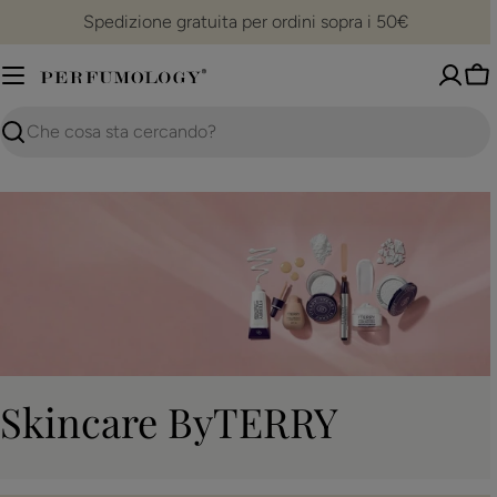
Vai
Spedizione gratuita per ordini sopra i 50€
al
contenuto
Ca
Ricerca
C
Skincare ByTERRY
o