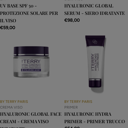
UV BASE SPF 50 -
HYALURONIC GLOBAL
PROTEZIONE SOLARE PER
SERUM - SIERO IDRATANTE
IL VISO
Prezzo
€98,00
normale
Prezzo
€59,00
normale
BY TERRY PARIS
BY TERRY PARIS
CREMA VISO
PRIMER
HYALURONIC GLOBAL FACE
HYALURONIC HYDRA
CREAM - CREMA VISO
PRIMER - PRIMER TRUCCO