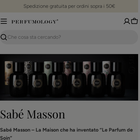
Vai
Spedizione gratuita per ordini sopra i 50€
al
contenuto
Ca
Ricerca
C
Sabé Masson
o
Sabé Masson – La Maison che ha inventato “Le Parfum de
Soin”