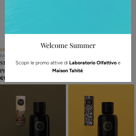
Welcome Summer
SABÉ MASSON
SABÉ MASSON
EAU DE PARFUM
EAU DE PARFUM
STRIPTEASE FLOWERS -
ZAZOU - PROFUMO
Scopri le promo attive di
Laboratorio Olfattivo
e
PROFUMO LIQUIDO
LIQUIDO
Maison Tahité
.
Prezzo
€186,00
Prezzo
€186,00
normale
normale