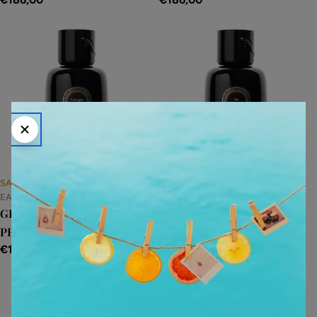
normale
normale
SABÉ MASSON
SABÉ MASSON
EAU DE PARFUM
EAU DE PARFUM
GEORGES ET MOI -
NÉ DES ROSES - PROFUMO
PROFUMO LIQUIDO
LIQUIDO
Prezzo
€186,00
Prezzo
€186,00
normale
normale