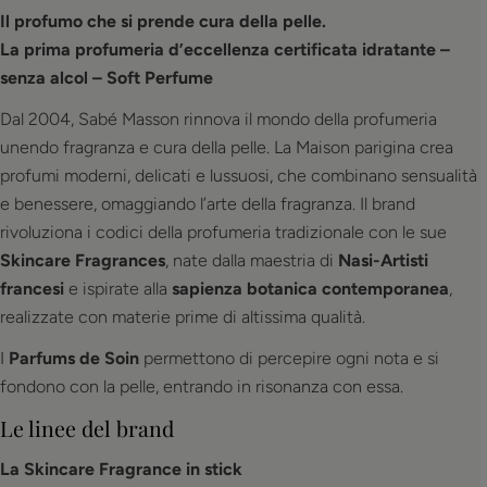
l
Il profumo che si prende cura della pelle.
l
La prima profumeria d’eccellenza certificata idratante –
senza alcol – Soft Perfume
e
Dal 2004, Sabé Masson rinnova il mondo della profumeria
z
unendo fragranza e cura della pelle. La Maison parigina crea
profumi moderni, delicati e lussuosi, che combinano sensualità
i
e benessere, omaggiando l’arte della fragranza. Il brand
rivoluziona i codici della profumeria tradizionale con le sue
o
Skincare Fragrances
, nate dalla maestria di
Nasi-Artisti
n
francesi
e ispirate alla
sapienza botanica contemporanea
,
realizzate con materie prime di altissima qualità.
e
I
Parfums de Soin
permettono di percepire ogni nota e si
:
fondono con la pelle, entrando in risonanza con essa.
Le linee del brand
La Skincare Fragrance in stick