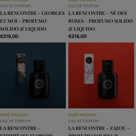
EAU DE PARFUM
EAU DE PARFUM
LA RENCONTRE - GEORGES
LA RENCONTRE - NÉ DES
ET MOI - PROFUMO
ROSES - PROFUMO SOLIDO
SOLIDO & LIQUIDO
& LIQUIDO
Prezzo
€216,00
Prezzo
€216,00
normale
normale
SABÉ MASSON
SABÉ MASSON
EAU DE PARFUM
EAU DE PARFUM
LA RENCONTRE -
LA RENCONTRE - ZAZOU -
STRIPTEASE FLOWERS -
PROFUMO SOLIDO &